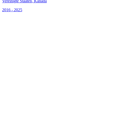
Vereinigte Staaten
,
Kanada
2016 - 2025
S