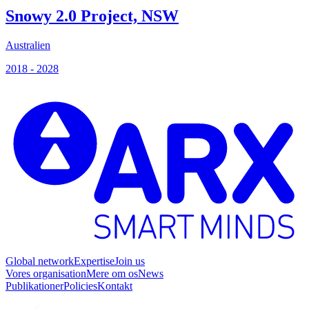
Snowy 2.0 Project, NSW
Australien
S
2018 - 2028
2
Global network
Expertise
Join us
Vores organisation
Mere om os
News
Publikationer
Policies
Kontakt