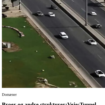
Domæner
Broer og andre strukturer
;
Veje
;
Tunnel