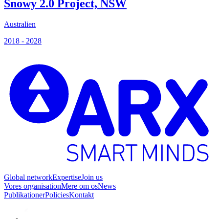
Snowy 2.0 Project, NSW
Australien
S
2018 - 2028
2
Global network
Expertise
Join us
Vores organisation
Mere om os
News
Publikationer
Policies
Kontakt