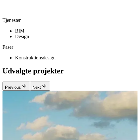
Tjenester
BIM
Design
Faser
Konstruktionsdesign
Udvalgte projekter
Previous
Next