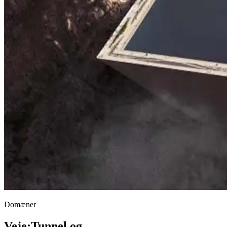
Domæner
Veje
;
Tunnel og