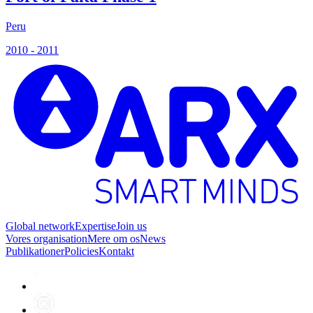
Peru
S
2010 - 2011
2
Global network
Expertise
Join us
Vores organisation
Mere om os
News
Publikationer
Policies
Kontakt