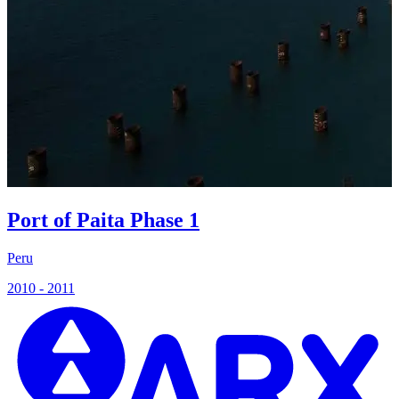
Port of Paita Phase 1
Peru
P
2010 - 2011
2