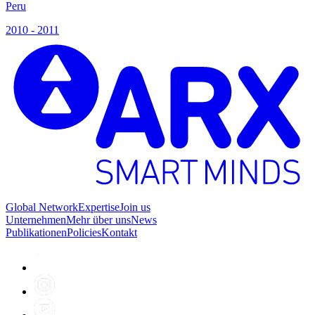
Peru
P
2010 - 2011
2
Global Network
Expertise
Join us
Unternehmen
Mehr über uns
News
Publikationen
Policies
Kontakt