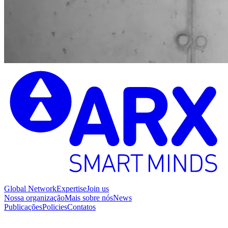
Global Network
Expertise
Join us
Nossa organização
Mais sobre nós
News
Publicações
Policies
Contatos