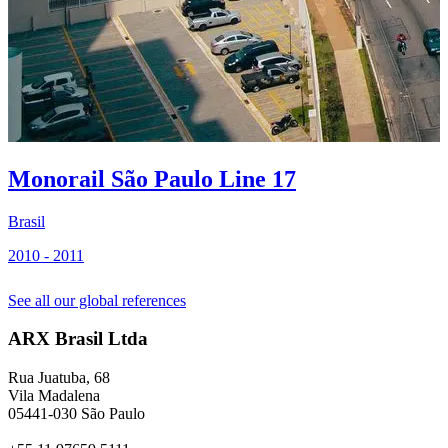
Monorail São Paulo Line 17
Brasil
B
2010 - 2011
2
See all our global references
ARX Brasil Ltda
Rua Juatuba, 68
Vila Madalena
05441-030 São Paulo