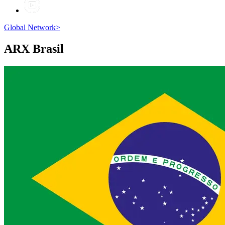
Global Network
>
ARX
Brasil