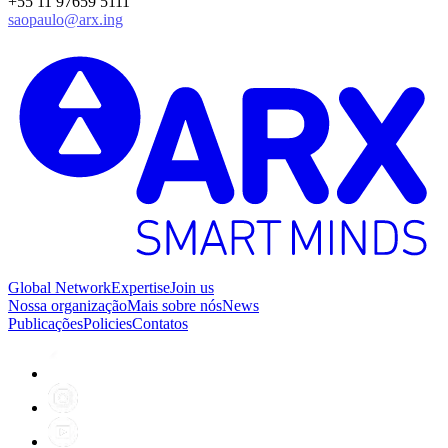
+55 11 97659 5111
saopaulo@arx.ing
Global Network
Expertise
Join us
Nossa organização
Mais sobre nós
News
Publicações
Policies
Contatos