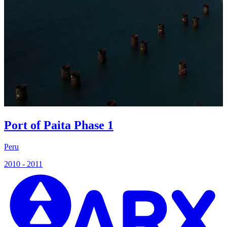
Port of Paita Phase 1
Peru
P
2010 - 2011
2