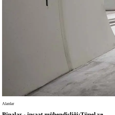
Alanlar
Binalar - inşaat mühendisliği
;
Tünel ve