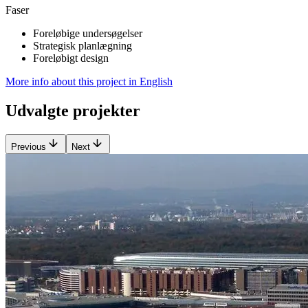
Faser
Foreløbige undersøgelser
Strategisk planlægning
Foreløbigt design
More info about this project in English
Udvalgte projekter
Previous
Next