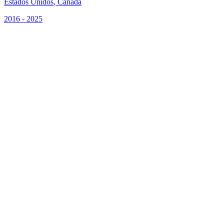
Estados Unidos
,
Canadá
2016 - 2025
S