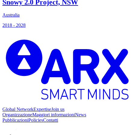
Snowy 2.0 Project, NSW
Australia
S
2018 - 2028
2
Global Network
Expertise
Join us
Organizzazione
Maggiori informazioni
News
Pubblicazioni
Policies
Contatti