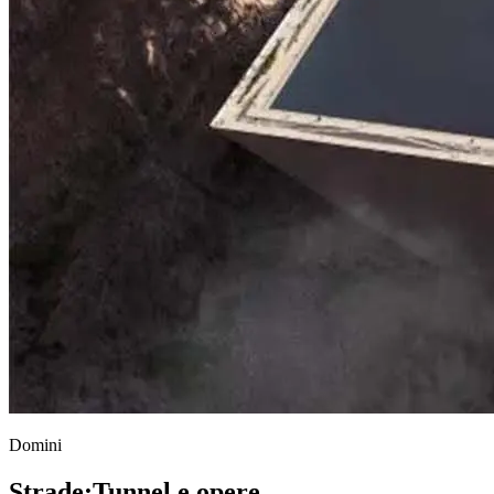
Domini
Strade
;
Tunnel e opere