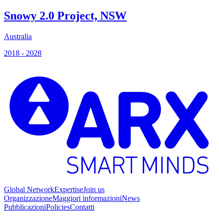
Snowy 2.0 Project, NSW
Australia
S
2018 - 2028
2
Global Network
Expertise
Join us
Organizzazione
Maggiori informazioni
News
Pubblicazioni
Policies
Contatti