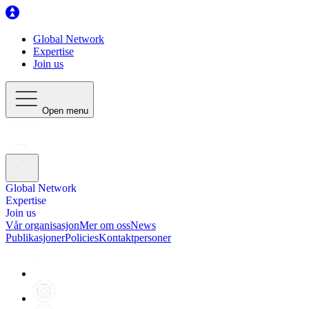
Global Network
Expertise
Join us
Open menu
Global Network
Expertise
Join us
Vår organisasjon
Mer om oss
News
Publikasjoner
Policies
Kontaktpersoner