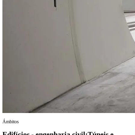
Ámbitos
Edifícios - engenharia civil
;
Túneis e