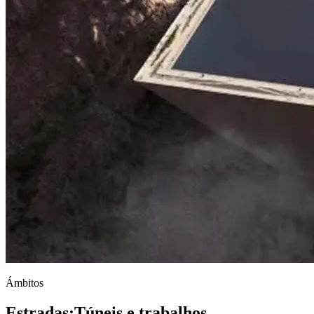
Ámbitos
Estradas
;
Túneis e trabalhos