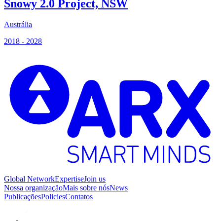
Snowy 2.0 Project, NSW
Austrália
S
2018 - 2028
2
Global Network
Expertise
Join us
Nossa organização
Mais sobre nós
News
Publicações
Policies
Contatos