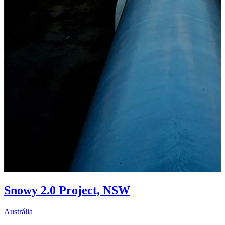
E
2
Snowy 2.0 Project, NSW
Austrália