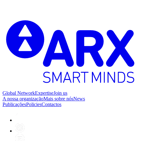
S
2
Global Network
Expertise
Join us
A nossa organização
Mais sobre nós
News
Publicações
Policies
Contactos