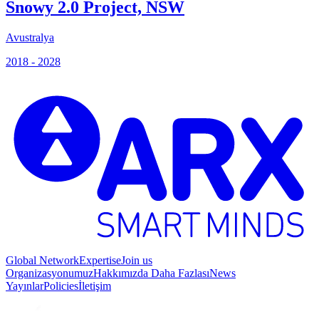
Snowy 2.0 Project, NSW
Avustralya
İ
2018 - 2028
2
Global Network
Expertise
Join us
Organizasyonumuz
Hakkımızda Daha Fazlası
News
Yayınlar
Policies
İletişim