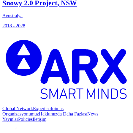
Snowy 2.0 Project, NSW
Avustralya
İ
2018 - 2028
2
Global Network
Expertise
Join us
Organizasyonumuz
Hakkımızda Daha Fazlası
News
Yayınlar
Policies
İletişim