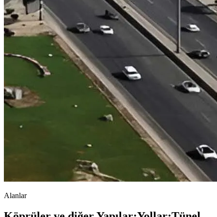
Alanlar
Köprüler ve diğer Yapılar
;
Yollar
;
Tünel