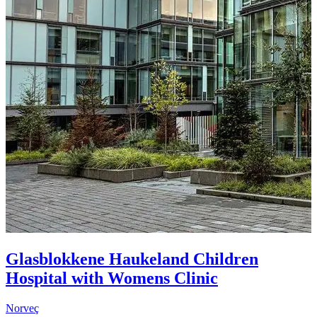
D
Glasblokkene Haukeland Children
2
Hospital with Womens Clinic
Norveç