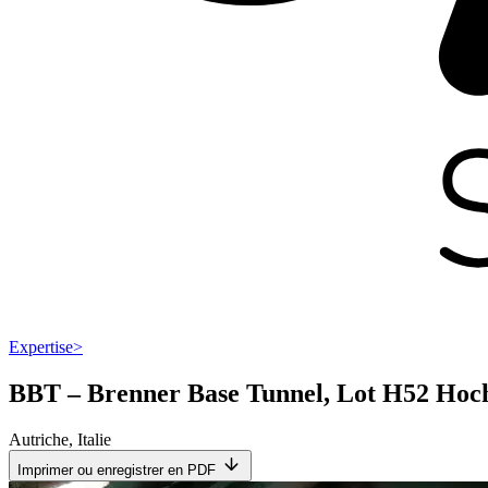
Expertise
>
BBT – Brenner Base Tunnel, Lot H52 Hoch
Autriche
,
Italie
Imprimer ou enregistrer en PDF