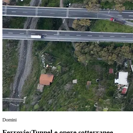
Domini
Ferrovie
;
Tunnel e opere sotterranee