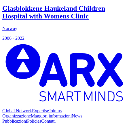
2
Glasblokkene Haukeland Children
Hospital with Womens Clinic
Norway
2006 - 2022
Global Network
Expertise
Join us
Organizzazione
Maggiori informazioni
News
Pubblicazioni
Policies
Contatti