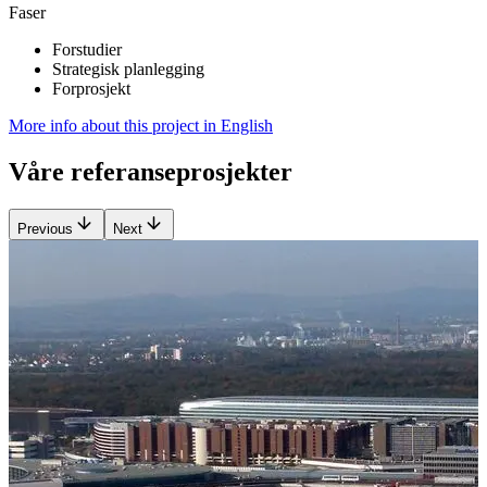
Faser
Forstudier
Strategisk planlegging
Forprosjekt
More info about this project in English
Våre referanseprosjekter
Previous
Next