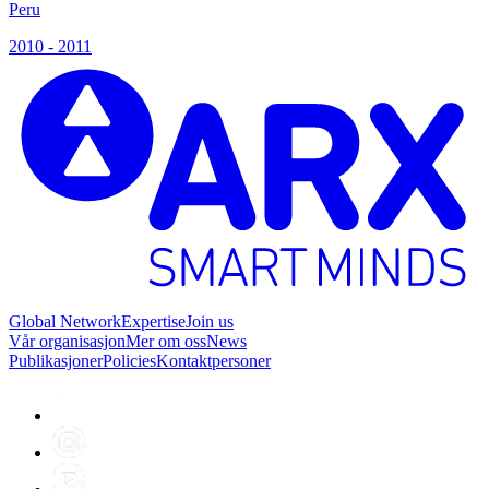
Peru
P
2010 - 2011
2
Global Network
Expertise
Join us
Vår organisasjon
Mer om oss
News
Publikasjoner
Policies
Kontaktpersoner