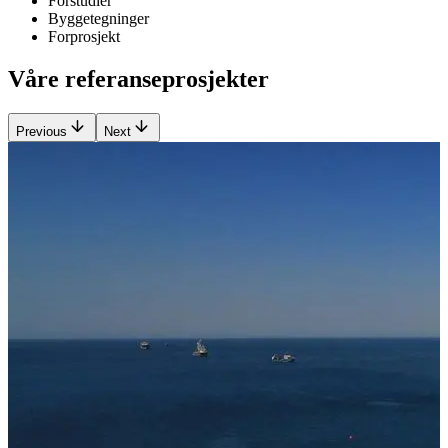
Forstudier
Byggetegninger
Forprosjekt
Våre referanseprosjekter
Previous
Next