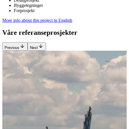
Detaljprosjekt
Byggetegninger
Forprosjekt
More info about this project in English
Våre referanseprosjekter
Previous
Next