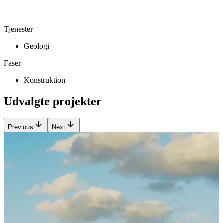
Tjenester
Geologi
Faser
Konstruktion
Udvalgte projekter
Previous
Next