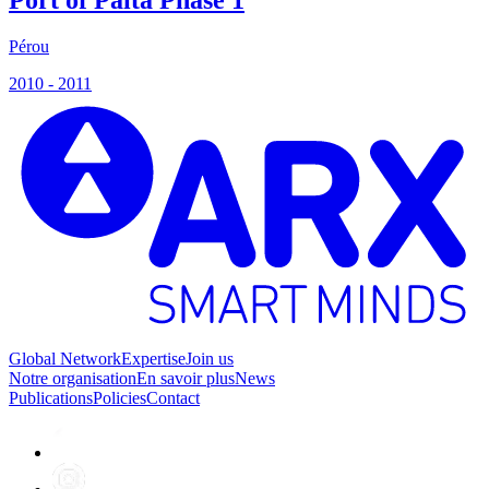
Pérou
P
2010 - 2011
2
Global Network
Expertise
Join us
Notre organisation
En savoir plus
News
Publications
Policies
Contact