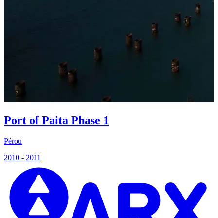
Port of Paita Phase 1
Pérou
P
2010 - 2011
2